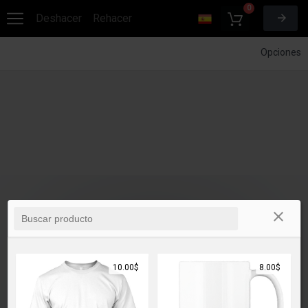
0
Deshacer
Rehacer
Opciones
10.00$
8.00$