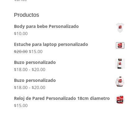
Productos
Body para bebe Personalizado
$
10.00
Estuche para laptop personalizado
El
El
$
20.00
$
15.00
precio
precio
Buzo personalizado
original
actual
Rango
$
18.00
-
$
20.00
era:
es:
de
$20.00.
$15.00.
Buzo personalizado
precios:
Rango
$
18.00
-
$
20.00
desde
de
$18.00
Reloj de Pared Personalizado 18cm diametro
precios:
hasta
$
15.00
desde
$20.00
$18.00
hasta
$20.00