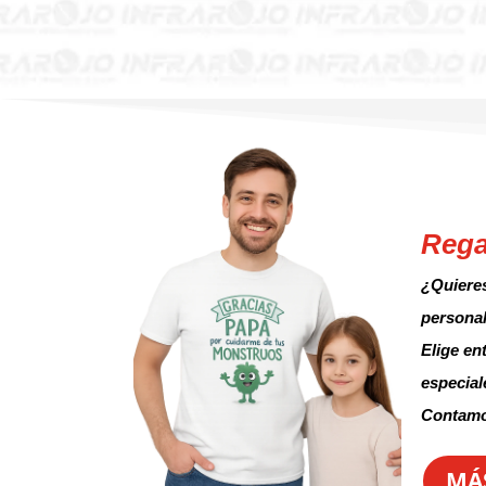
Rega
¿Quieres
personal
Elige en
especial
Contamos
MÁ