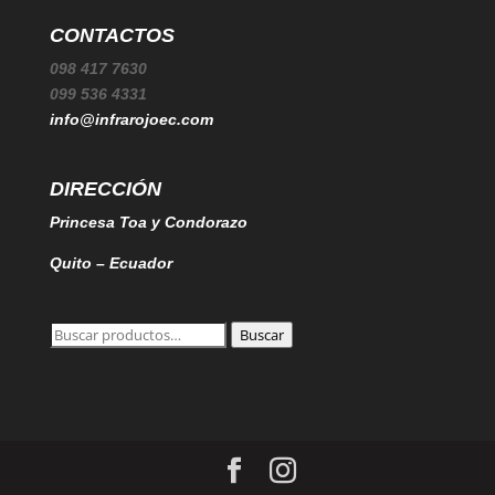
CONTACTOS
098 417 7630
099 536 4331
info@infrarojoec.com
DIRECCIÓN
Princesa Toa y Condorazo
Quito – Ecuador
Buscar
Buscar
por: